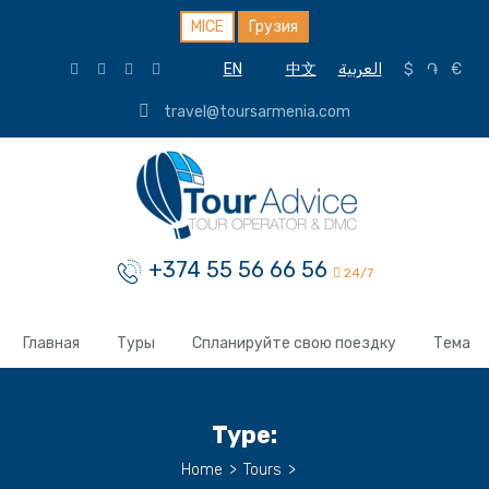
MICE
Грузия
EN
中文
العربية
$
֏
€
travel@toursarmenia.com
+374 55 56 66 56
24/7
Главная
Туры
Спланируйте свою поездку
Тема
Type:
Home
>
Tours
>