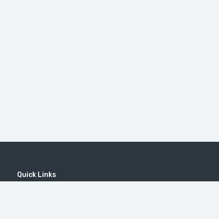
Quick Links
Home
MICE
Contact
Company