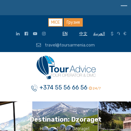
MICE
Грузия
EN
中文
العربية
$
֏
€
travel@toursarmenia.com
+374 55 56 66 56
24/7
Destination:
Dzoraget
Home
>
Tours
>
Dzoraget