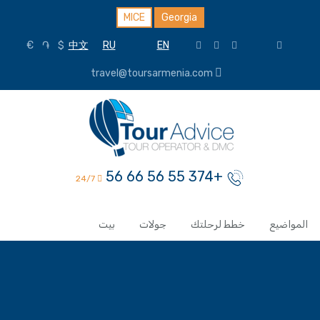
MICE
Georgia
€
֏
$
中文
RU
EN
travel@toursarmenia.com
+374 55 56 66 56
24/7
المواضيع
خطط لرحلتك
جولات
بيت