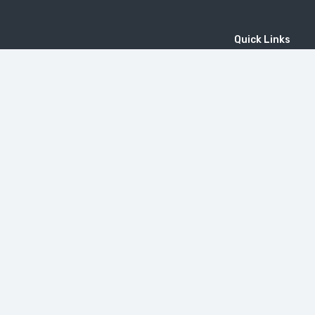
Quick Links
Home
MICE
Contact
Company
Wine Tourism
Popular Tours
(EN) Popular Destinations
MOUNT KHUSTUP
دير تاتيف
Little Switzerland in Armenia (Dilijan)