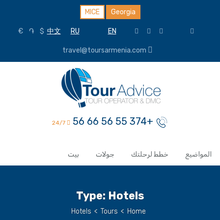
MICE
Georgia
€
֏
$
中文
RU
EN
travel@toursarmenia.com
+374 55 56 66 56
24/7
المواضيع
خطط لرحلتك
جولات
بيت
Type:
Hotels
Hotels
>
Tours
>
Home