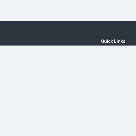
Quick Links
Home
MICE
Contact
Company
Wine Tourism
Popular Tours
(EN) Popular Destinations