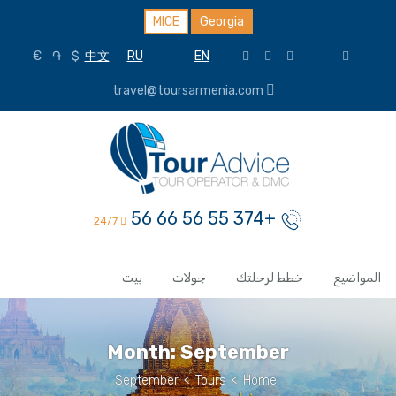
MICE
Georgia
€
֏
$
中文
RU
EN
travel@toursarmenia.com
+374 55 56 66 56
24/7
المواضيع
خطط لرحلتك
جولات
بيت
Month:
September
September
>
Tours
>
Home