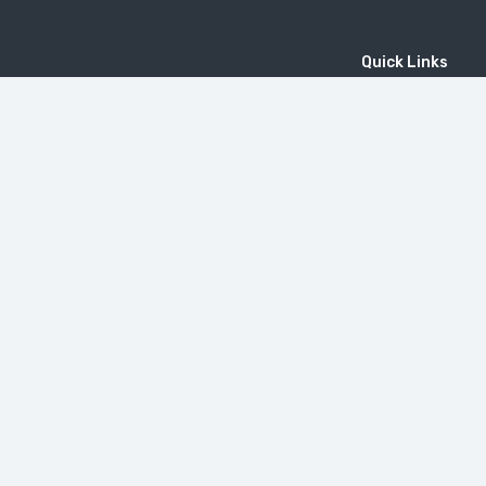
Quick Links
Home
MICE
Contact
Company
Wine Tourism
Popular Tours
(EN) Popular Destinations
MOUNT KHUSTUP
دير تاتيف
Little Switzerland in Armenia (Dilijan)