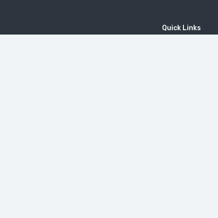
Quick Links
Home
MICE
Contact
Company
Wine Tourism
Popular Tours
(EN) Popular Destinations
MOUNT KHUSTUP
دير تاتيف
Little Switzerland in Armenia (Dilijan)