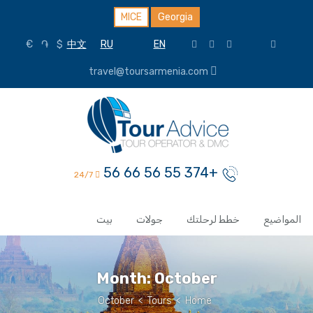
MICE
Georgia
€
֏
$
中文
RU
EN
travel@toursarmenia.com
+374 55 56 66 56
24/7
المواضيع
خطط لرحلتك
جولات
بيت
Month:
October
October
>
Tours
>
Home