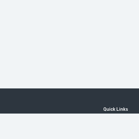
Quick Links
Home
MICE
Contact
Company