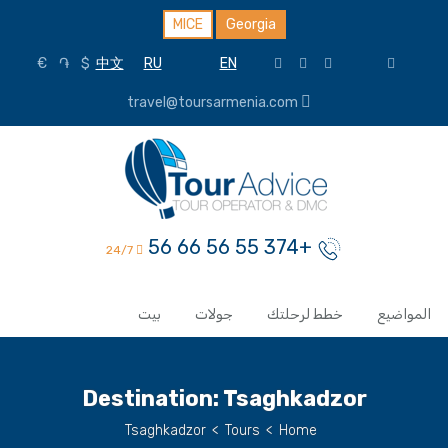
MICE
Georgia
€
֏
$
中文
RU
EN
travel@toursarmenia.com
+374 55 56 66 56
24/7
المواضيع
خطط لرحلتك
جولات
بيت
Destination:
Tsaghkadzor
Tsaghkadzor
>
Tours
>
Home