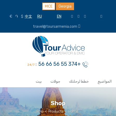
MICE
Georgia
€
֏
$
中文
RU
EN
travel@toursarmenia.com
+374 55 56 66 56
24/7
المواضيع
خطط لرحلتك
جولات
بيت
Shop
Polo
>
Products
>
Home