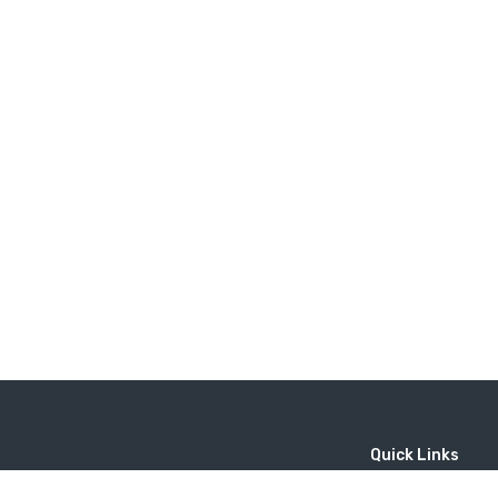
Quick Links
Home
MICE